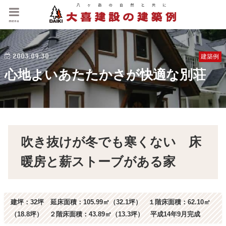
menu
2003.09.30
建築例
心地よいあたたかさが快適な別荘
吹き抜けが冬でも寒くない 床
暖房と薪ストーブがある家
建坪：32坪 延床面積：105.99㎡（32.1坪） １階床面積：62.10㎡
（18.8坪） ２階床面積：43.89㎡（13.3坪） 平成14年9月完成