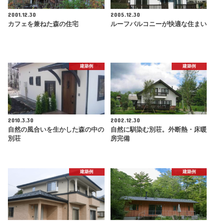
2001.12.30
2005.12.30
カフェを兼ねた森の住宅
ルーフバルコニーが快適な住まい
建築例
建築例
2010.3.30
2002.12.30
自然の風合いを生かした森の中の
自然に馴染む別荘。外断熱・床暖
別荘
房完備
建築例
建築例