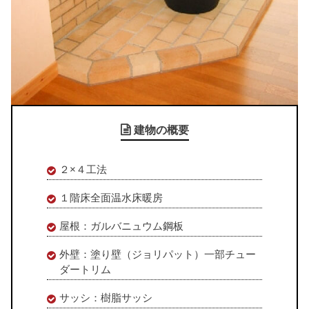
建物の概要
２×４工法
１階床全面温水床暖房
屋根：ガルバニュウム鋼板
外壁：塗り壁（ジョリパット）一部チュー
ダートリム
サッシ：樹脂サッシ