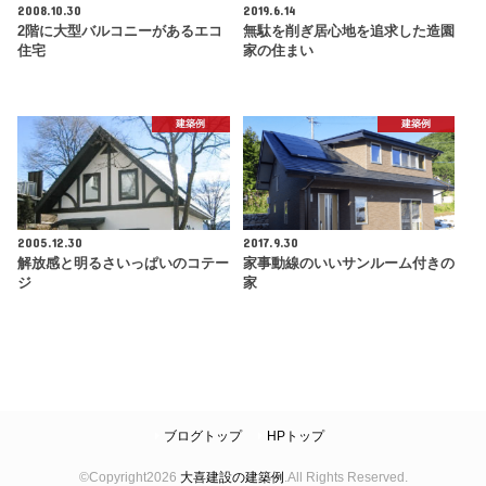
2008.10.30
2019.6.14
2階に大型バルコニーがあるエコ
無駄を削ぎ居心地を追求した造園
住宅
家の住まい
建築例
建築例
2005.12.30
2017.9.30
解放感と明るさいっぱいのコテー
家事動線のいいサンルーム付きの
ジ
家
ブログトップ
HPトップ
©Copyright2026
大喜建設の建築例
.All Rights Reserved.